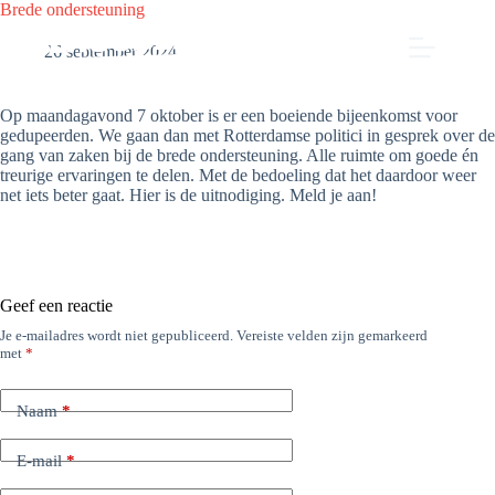
Ga
Brede ondersteuning
naar
de
26 september 2024
inhoud
Op maandagavond 7 oktober is er een boeiende bijeenkomst voor
gedupeerden. We gaan dan met Rotterdamse politici in gesprek over de
gang van zaken bij de brede ondersteuning. Alle ruimte om goede én
treurige ervaringen te delen. Met de bedoeling dat het daardoor weer
net iets beter gaat. Hier is de uitnodiging. Meld je aan!
Geef een reactie
Je e-mailadres wordt niet gepubliceerd.
Vereiste velden zijn gemarkeerd
met
*
Naam
*
E-mail
*